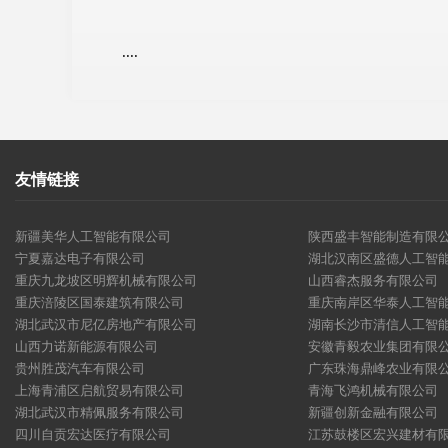
....
友情链接
新疆美华人工智能有限公司
陕西盛丰智能制造有限
宁夏嘉达电子有限公司
湖北汉南区盛德人工智
重庆九龙坡区明辉机械有限公司
山西睿杰服务有限公司
重庆涪陵区国泰建筑有限公司
重庆南岸区华泰人工智
湖北武汉市尼亿房地产有限公司
湖南长沙市清信人工智
山西力诺新能源有限公司
安徽青毅农业集团有限
贵州胜茂汽车有限公司
广东珠海鼎峰农业有限
上海青浦区启航贸易有限公司
青海飞鸿机械有限公司
湖北武汉市精佩服务有限公司
新疆创新金融有限公司
四川自贡宏达医疗有限公司
江苏鼓楼区宏兴建材有